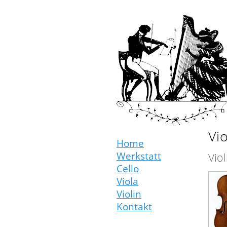
Vi
Home
Werkstatt
Vio
Cello
Viola
Violin
Kontakt